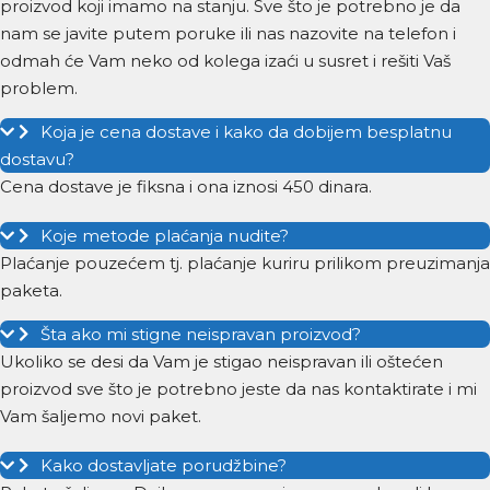
proizvod koji imamo na stanju. Sve što je potrebno je da
nam se javite putem poruke ili nas nazovite na telefon i
odmah će Vam neko od kolega izaći u susret i rešiti Vaš
problem.
Koja je cena dostave i kako da dobijem besplatnu
dostavu?
Cena dostave je fiksna i ona iznosi 450 dinara.
Koje metode plaćanja nudite?
Plaćanje pouzećem tj. plaćanje kuriru prilikom preuzimanja
paketa.
Šta ako mi stigne neispravan proizvod?
Ukoliko se desi da Vam je stigao neispravan ili oštećen
proizvod sve što je potrebno jeste da nas kontaktirate i mi
Vam šaljemo novi paket.
Kako dostavljate porudžbine?