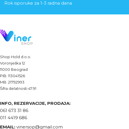
Rok isporuke za 1-3 radna dana
Shop Hold d.o.o.
Voronješka 12
11000 Beograd
PIB: 113041526
MB: 21792993
Šifra delatnosti 47.91
INFO, REZERVACIJE, PRODAJA:
061 673 31 86
011 4419 686
EMAIL:
vinersop@gmail.com