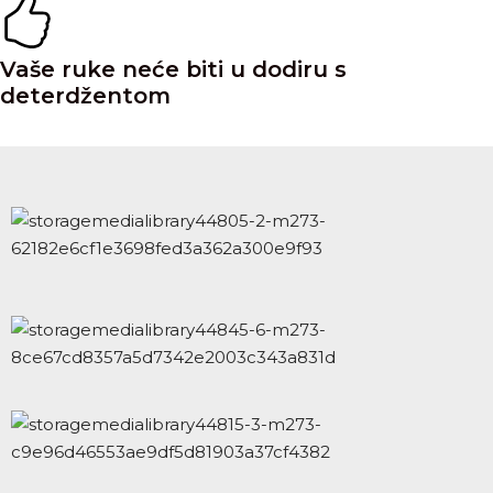
Vaše ruke neće biti u dodiru s
deterdžentom