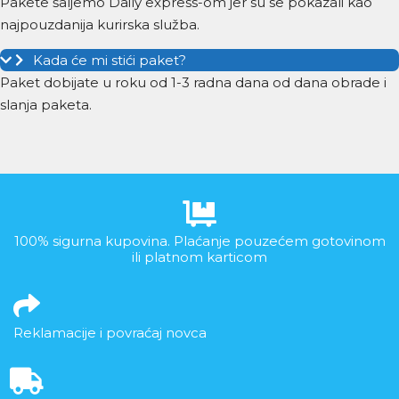
Pakete šaljemo Daily express-om jer su se pokazali kao
najpouzdanija kurirska služba.
Kada će mi stići paket?
Paket dobijate u roku od 1-3 radna dana od dana obrade i
slanja paketa.
100% sigurna kupovina. Plaćanje pouzećem gotovinom
ili platnom karticom
Reklamacije i povraćaj novca