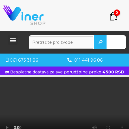
0
🔎
061 673 31 86
011 441 96 86
🚛 Besplatna dostava za sve porudžbine preko
4500 RSD
KUPITE ODMAH