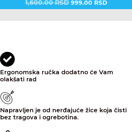
1,600.00
RSD
999.00
RSD
Ergonomska ručka dodatno će Vam
olakšati rad
Napravljen je od nerđajuće žice koja čisti
bez tragova i ogrebotina.