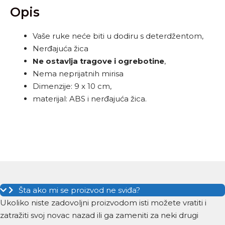
Opis
Vaše ruke neće biti u dodiru s deterdžentom,
Nerđajuća žica
Ne ostavlja tragove i ogrebotine
,
Nema neprijatnih mirisa
Dimenzije: 9 x 10 cm,
materijal: ABS i nerđajuća žica.
Šta ako mi se proizvod ne sviđa?
Ukoliko niste zadovoljni proizvodom isti možete vratiti i
zatražiti svoj novac nazad ili ga zameniti za neki drugi