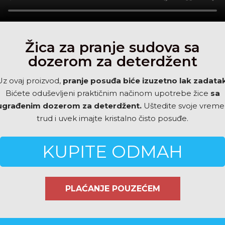
Žica za pranje sudova sa
dozerom za deterdžent
Uz ovaj proizvod,
pranje posuđa biće izuzetno lak zadata
Bićete oduševljeni praktičnim načinom upotrebe žice
sa
ugrađenim dozerom za deterdžent.
Uštedite svoje vreme 
trud i uvek imajte kristalno čisto posuđe.
KUPITE ODMAH
PLAĆANJE POUZEĆEM