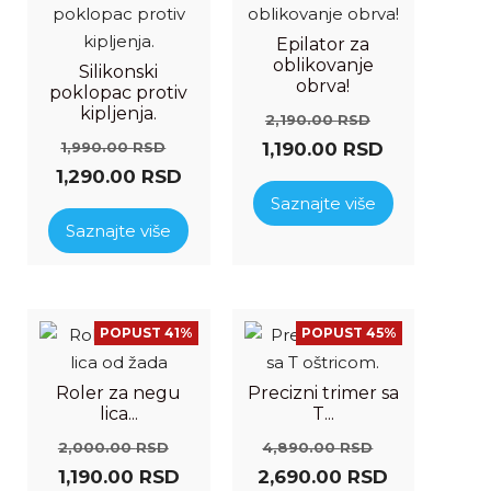
Epilator za
oblikovanje
Silikonski
obrva!
poklopac protiv
kipljenja.
2,190.00
RSD
1,990.00
RSD
1,190.00
RSD
1,290.00
RSD
Saznajte više
Saznajte više
POPUST 41%
POPUST 45%
Roler za negu
Precizni trimer sa
lica...
T...
2,000.00
RSD
4,890.00
RSD
1,190.00
RSD
2,690.00
RSD