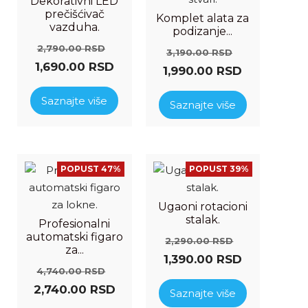
Dekorativni LED
prečišćivač
Komplet alata za
vazduha.
podizanje...
2,790.00
RSD
3,190.00
RSD
1,690.00
RSD
1,990.00
RSD
Saznajte više
Saznajte više
POPUST 47%
POPUST 39%
Ugaoni rotacioni
stalak.
Profesionalni
automatski figaro
2,290.00
RSD
za...
1,390.00
RSD
4,740.00
RSD
2,740.00
RSD
Saznajte više