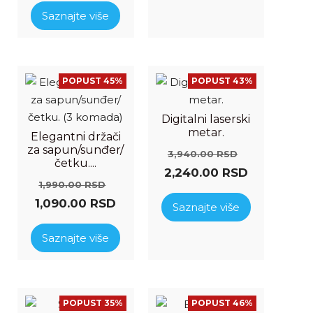
Saznajte više
POPUST 45%
POPUST 43%
Digitalni laserski
metar.
Elegantni držači
za sapun/sunđer/
3,940.00
RSD
četku....
2,240.00
RSD
1,990.00
RSD
1,090.00
RSD
Saznajte više
Saznajte više
POPUST 35%
POPUST 46%