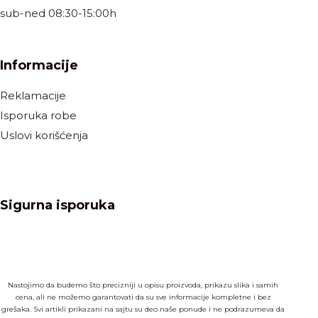
sub-ned 08:30-15:00h
Informacije
Reklamacije
Isporuka robe
Uslovi korišćenja
Sigurna isporuka
Nastojimo da budemo što precizniji u opisu proizvoda, prikazu slika i samih
cena, ali ne možemo garantovati da su sve informacije kompletne i bez
grešaka. Svi artikli prikazani na sajtu su deo naše ponude i ne podrazumeva da