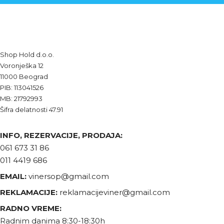
Shop Hold d.o.o.
Voronješka 12
11000 Beograd
PIB: 113041526
MB: 21792993
Šifra delatnosti 47.91
INFO, REZERVACIJE, PRODAJA:
061 673 31 86
011 4419 686
EMAIL:
vinersop@gmail.com
REKLAMACIJE:
reklamacijeviner@gmail.com
RADNO VREME:
Radnim danima 8:30-18:30h