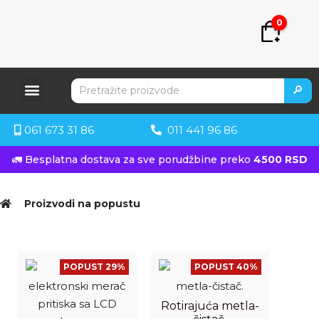
0
🔎
061 673 31 86
011 441 96 86
🚛 Besplatna dostava za sve porudžbine preko
4500 RSD
Proizvodi na popustu
POPUST 29%
POPUST 40%
Rotirajuća metla-