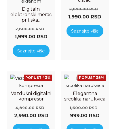
čistač.
Digitalni
2,890.00
RSD
elektronski merač
1,990.00
RSD
pritiska...
2,800.00
RSD
Saznajte više
1,999.00
RSD
Saznajte više
POPUST 43%
POPUST 38%
Vazdušni digitalni
Elegantna
kompresor
srcolika narukvica
4,890.00
RSD
1,600.00
RSD
2,990.00
RSD
999.00
RSD